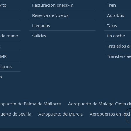
erto
Facturación check-in
Tren
Reserva de vuelos
Autobús
Llegadas
Taxis
e de mano
Salidas
En coche
k
Traslados a
PMR
Transfers a
tarios
o
opuerto de Palma de Mallorca
Aeropuerto de Málaga-Costa de
uerto de Sevilla
Aeropuerto de Murcia
Aeropuertos en Red