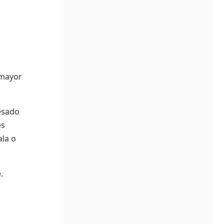
 mayor
pesado
es
ala o
.