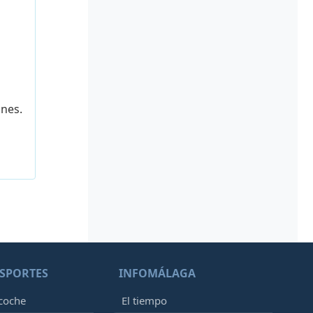
ones.
SPORTES
INFOMÁLAGA
 coche
El tiempo