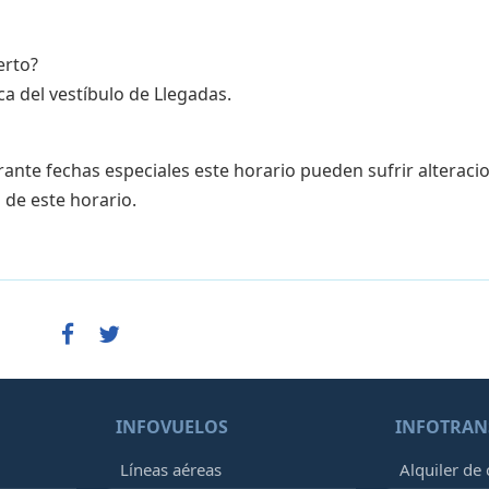
erto?
ca del vestíbulo de Llegadas.
ante fechas especiales este horario pueden sufrir alteraci
 de este horario.
INFOVUELOS
INFOTRAN
Líneas aéreas
Alquiler de