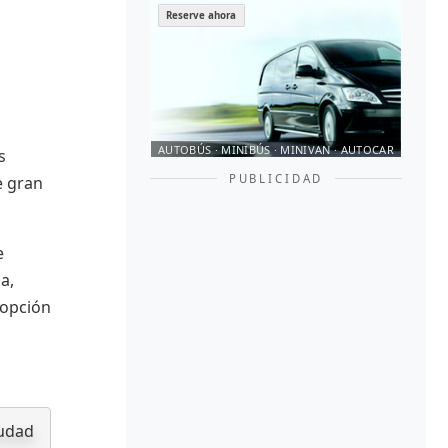
Reserve ahora
AUTOBÚS · MINIBÚS · MINIVAN · AUTOCAR
s
PUBLICIDAD
e gran
e
a,
 opción
iudad