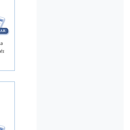
ta
rés