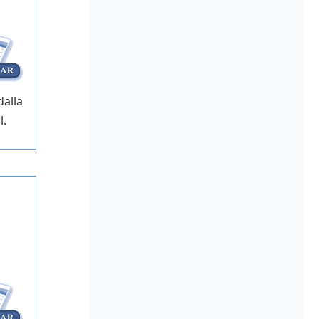
alla
l.