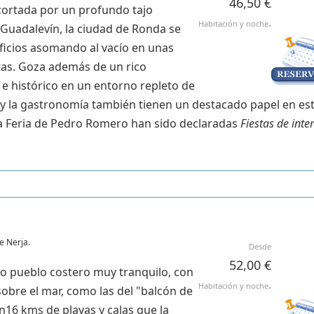
46,50 €
ortada por un profundo tajo
.
Habitación y noche
 Guadalevín, la ciudad de Ronda se
ficios asomando al vacío en unas
tas. Goza además de un rico
 e histórico en un entorno repleto de
 y la gastronomía también tienen un destacado papel en es
la Feria de Pedro Romero han sido declaradas
Fiestas de inte
e Nerja.
Desde
52,00 €
o pueblo costero muy tranquilo, con
.
Habitación y noche
sobre el mar, como las del "balcón de
16 kms de playas y calas que la