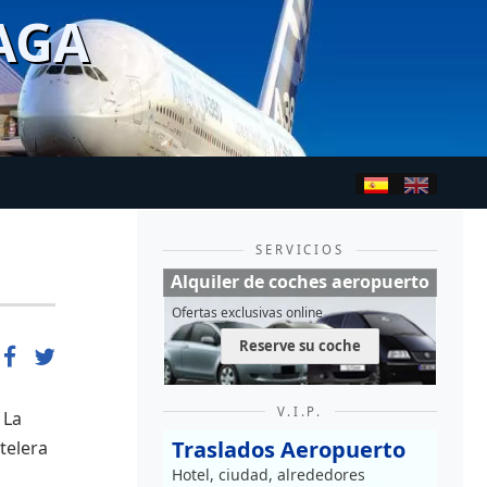
AGA
SERVICIOS
Alquiler de coches aeropuerto
Ofertas exclusivas online
Reserve su coche
V.I.P.
 La
Traslados Aeropuerto
telera
Hotel, ciudad, alrededores