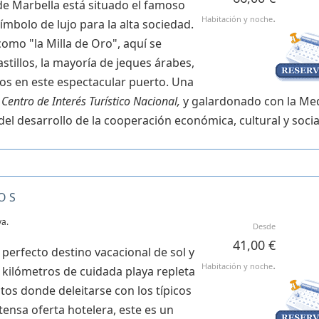
de Marbella está situado el famoso
.
Habitación y noche
ímbolo de lujo para la alta sociedad.
omo "la Milla de Oro", aquí se
astillos, la mayoría de jeques árabes,
os en este espectacular puerto. Una
o
Centro de Interés Turístico Nacional,
y galardonado con la Med
del desarrollo de la cooperación económica, cultural y socia
OS
ya.
Desde
41,00 €
perfecto destino vacacional de sol y
.
Habitación y noche
 kilómetros de cuidada playa repleta
itos donde deleitarse con los típicos
nsa oferta hotelera, este es un