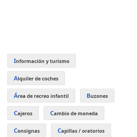
I
nformación y turismo
A
lquiler de coches
Á
B
rea de recreo infantil
uzones
C
C
ajeros
ambio de moneda
C
C
onsignas
apillas / oratorios