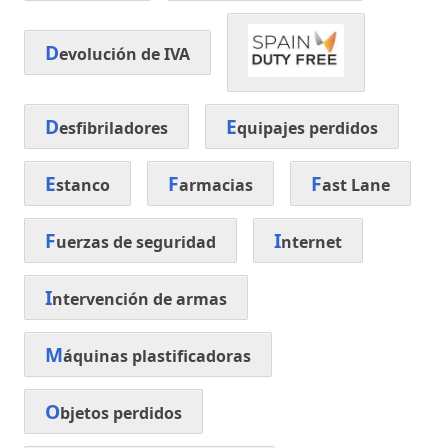
D
evolución de IVA
D
E
esfibriladores
quipajes perdidos
E
F
F
stanco
armacias
ast Lane
F
I
uerzas de seguridad
nternet
I
ntervención de armas
M
áquinas plastificadoras
O
bjetos perdidos