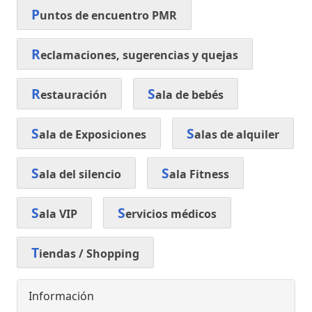
P
untos de encuentro PMR
R
eclamaciones, sugerencias y quejas
R
S
estauración
ala de bebés
S
S
ala de Exposiciones
alas de alquiler
S
S
ala del silencio
ala Fitness
S
S
ala VIP
ervicios médicos
T
iendas / Shopping
Información