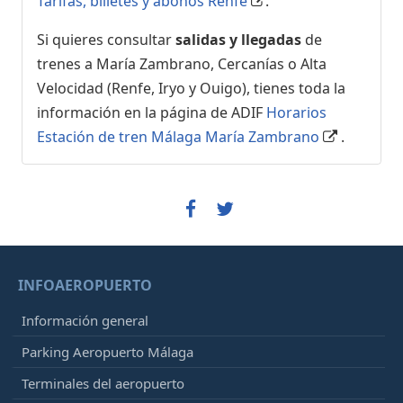
Tarifas, billetes y abonos Renfe
.
Si quieres consultar
salidas y llegadas
de
trenes a María Zambrano, Cercanías o Alta
Velocidad (Renfe, Iryo y Ouigo), tienes toda la
información en la página de ADIF
Horarios
Estación de tren Málaga María Zambrano
.
INFOAEROPUERTO
Información general
Parking Aeropuerto Málaga
Terminales del aeropuerto