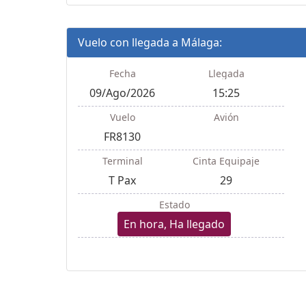
Vuelo con llegada a Málaga:
Fecha
Llegada
09/Ago/2026
15:25
Vuelo
Avión
FR8130
Terminal
Cinta Equipaje
T Pax
29
Estado
En hora, Ha llegado