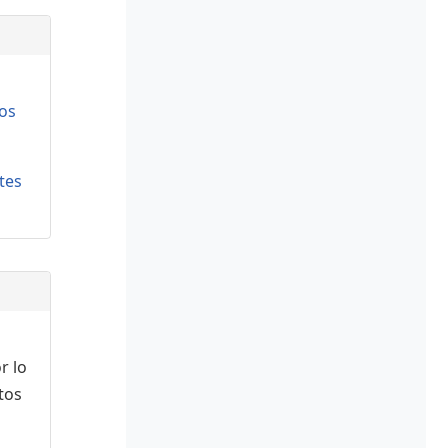
os
tes
r lo
tos