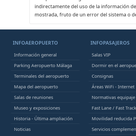
indirectamente del uso de la información de
mostrada, fruto de un error del sistema o d
INFOAEROPUERTO
INFOPASAJEROS
Información general
Salas VIP
Parking Aeropuerto Málaga
Dormir en el aeropu
Terminales del aeropuerto
Consignas
Mapa del aeropuerto
Áreas WiFi - Internet
Salas de reuniones
Normativas equipaj
Museo y exposiciones
Fast Lane / Fast Trac
Historia - Última ampliación
Movilidad reducida 
Noticias
Servicios complemen