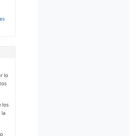
es
r lo
tos
 los
 la
 o