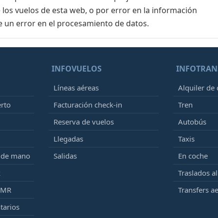
 los vuelos de esta web, o por error en la información
e un error en el procesamiento de datos.
INFOVUELOS
INFOTRAN
Líneas aéreas
Alquiler de
erto
Facturación check-in
Tren
Reserva de vuelos
Autobús
Llegadas
Taxis
e de mano
Salidas
En coche
k
Traslados a
PMR
Transfers a
tarios