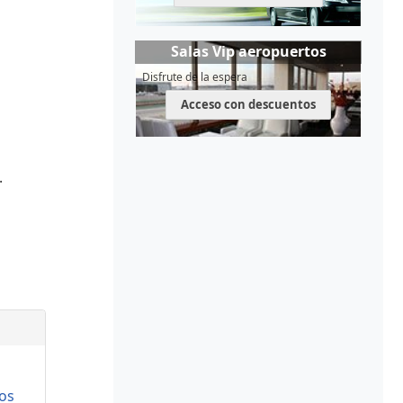
Salas Vip aeropuertos
Disfrute de la espera
Acceso con descuentos
.
os