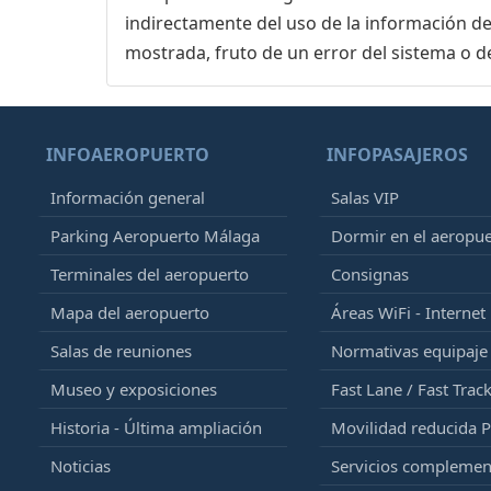
indirectamente del uso de la información de
mostrada, fruto de un error del sistema o d
INFOAEROPUERTO
INFOPASAJEROS
Información general
Salas VIP
Parking Aeropuerto Málaga
Dormir en el aeropu
Terminales del aeropuerto
Consignas
Mapa del aeropuerto
Áreas WiFi - Internet
Salas de reuniones
Normativas equipaj
Museo y exposiciones
Fast Lane / Fast Trac
Historia - Última ampliación
Movilidad reducida 
Noticias
Servicios complemen