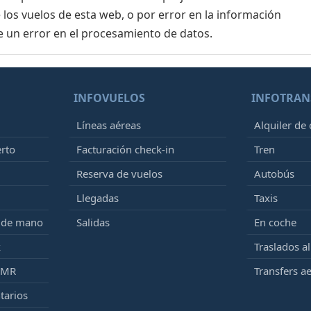
 los vuelos de esta web, o por error en la información
e un error en el procesamiento de datos.
INFOVUELOS
INFOTRAN
Líneas aéreas
Alquiler de
erto
Facturación check-in
Tren
Reserva de vuelos
Autobús
Llegadas
Taxis
e de mano
Salidas
En coche
k
Traslados a
PMR
Transfers a
tarios