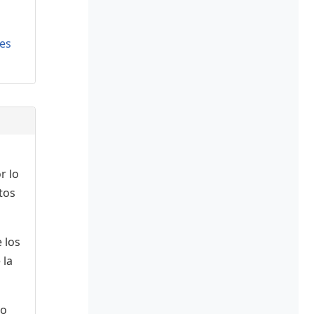
es
r lo
tos
 los
 la
 o