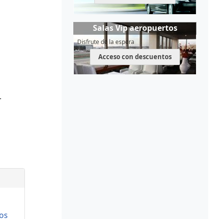
Salas Vip aeropuertos
Disfrute de la espera
Acceso con descuentos
.
os