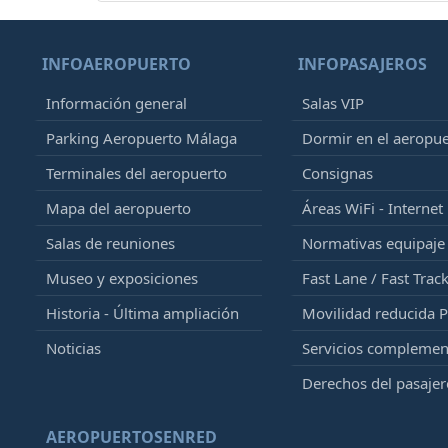
INFOAEROPUERTO
INFOPASAJEROS
Información general
Salas VIP
Parking Aeropuerto Málaga
Dormir en el aeropu
Terminales del aeropuerto
Consignas
Mapa del aeropuerto
Áreas WiFi - Internet
Salas de reuniones
Normativas equipaj
Museo y exposiciones
Fast Lane / Fast Trac
Historia - Última ampliación
Movilidad reducida 
Noticias
Servicios complemen
Derechos del pasajer
AEROPUERTOSENRED