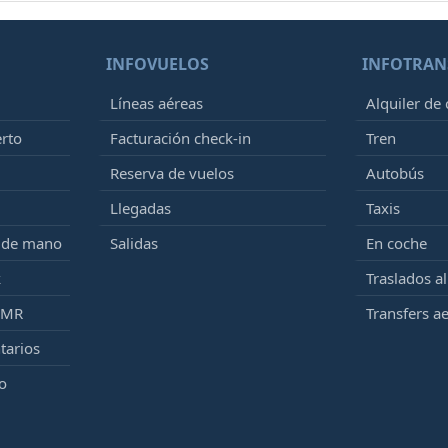
INFOVUELOS
INFOTRAN
Líneas aéreas
Alquiler de
erto
Facturación check-in
Tren
Reserva de vuelos
Autobús
Llegadas
Taxis
e de mano
Salidas
En coche
k
Traslados a
PMR
Transfers a
tarios
o