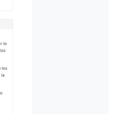
r lo
tos
 los
 la
 o