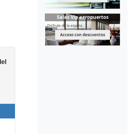
Salas Vip aeropuertos
Disfrute de la espera
Acceso con descuentos
del