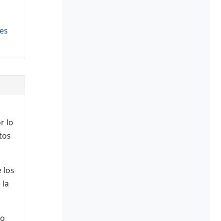
es
r lo
tos
 los
 la
 o