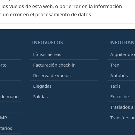
 los vuelos de esta web, o por error en la información
e un error en el procesamiento de datos.
INFOVUELOS
INFOTRAN
Líneas aéreas
Alquiler de
erto
Facturación check-in
Tren
Reserva de vuelos
Autobús
Llegadas
Taxis
e de mano
Salidas
En coche
k
Traslados a
PMR
Transfers a
tarios