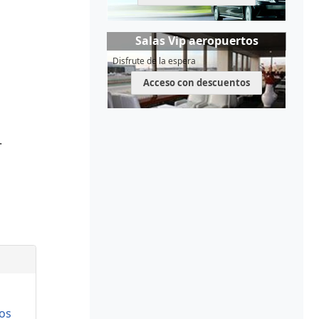
Salas Vip aeropuertos
Disfrute de la espera
Acceso con descuentos
.
os