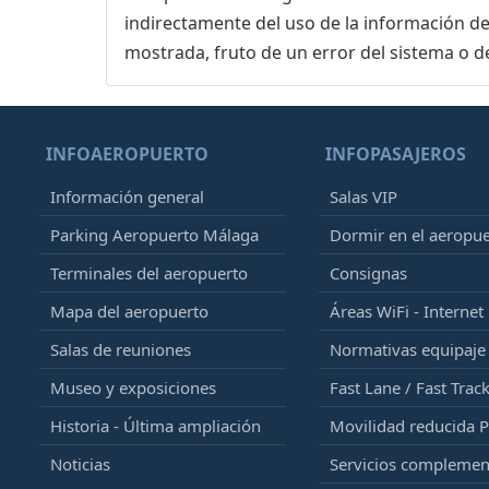
indirectamente del uso de la información de
mostrada, fruto de un error del sistema o d
INFOAEROPUERTO
INFOPASAJEROS
Información general
Salas VIP
Parking Aeropuerto Málaga
Dormir en el aeropu
Terminales del aeropuerto
Consignas
Mapa del aeropuerto
Áreas WiFi - Internet
Salas de reuniones
Normativas equipaj
Museo y exposiciones
Fast Lane / Fast Trac
Historia - Última ampliación
Movilidad reducida 
Noticias
Servicios complemen