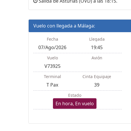
Salida de Asturias (OVD) a las 18:15.
Vuelo con llegada a Málaga:
Fecha
Llegada
07/Ago/2026
19:45
Vuelo
Avión
V73925
Terminal
Cinta Equipaje
T Pax
39
Estado
En hora, En vuelo