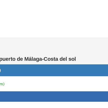
Áreas WiFi / Internet
puerto de Málaga-Costa del sol
)
pm)