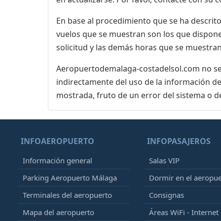
En base al procedimiento que se ha descrito 
vuelos que se muestran son los que dispone 
solicitud y las demás horas que se muestran,
Aeropuertodemalaga-costadelsol.com no se r
indirectamente del uso de la información de
mostrada, fruto de un error del sistema o d
INFOAEROPUERTO
INFOPASAJEROS
Información general
Salas VIP
Parking Aeropuerto Málaga
Dormir en el aeropu
Terminales del aeropuerto
Consignas
Mapa del aeropuerto
Áreas WiFi - Internet