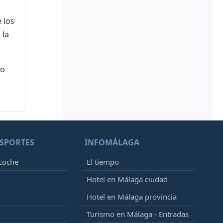
 los
 la
 o
SPORTES
INFOMÁLAGA
 coche
El tiempo
Hotel en Málaga ciudad
Hotel en Málaga provincia
Turismo en Málaga - Entradas