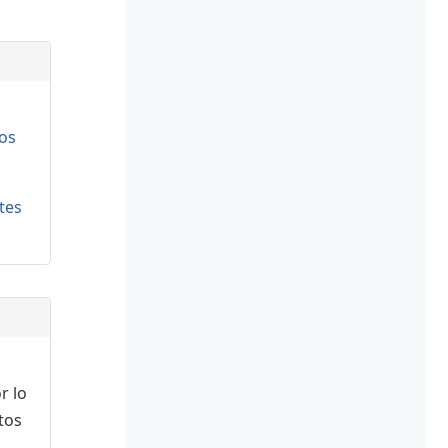
os
tes
r lo
tos