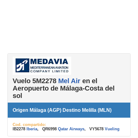
Vuelo 5M2278
Mel Air
en el
Aeropuerto de Málaga-Costa del
sol
Origen Málaga (AGP) Destino Melilla (MLN)
Cod. compartido:
IB2278
Iberia
, QR6998
Qatar Airways
, VY5678
Vueling