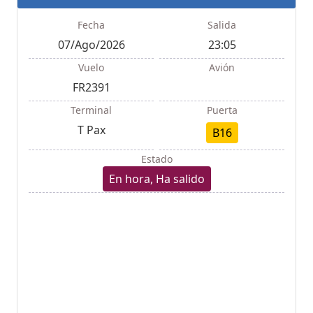
Fecha
Salida
07/Ago/2026
23:05
Vuelo
Avión
FR2391
Terminal
Puerta
T Pax
B16
Estado
En hora, Ha salido