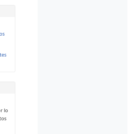
os
tes
r lo
tos