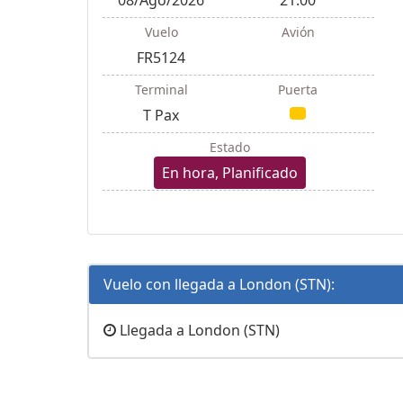
Vuelo
Avión
FR5124
Terminal
Puerta
T Pax
Estado
En hora, Planificado
Vuelo con llegada a London (STN):
Llegada a London (STN)