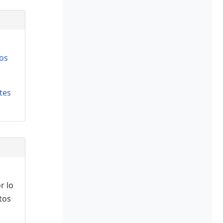
os
tes
r lo
tos