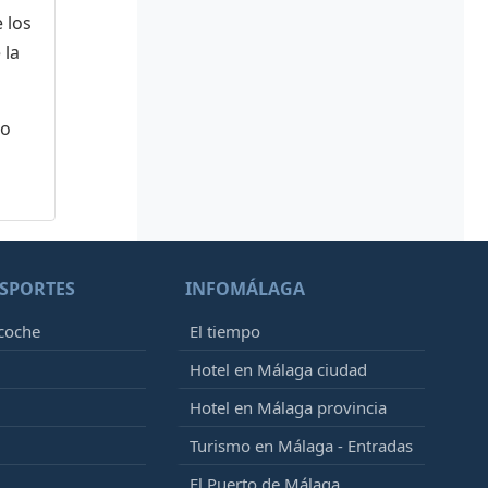
 los
 la
 o
SPORTES
INFOMÁLAGA
 coche
El tiempo
Hotel en Málaga ciudad
Hotel en Málaga provincia
Turismo en Málaga - Entradas
El Puerto de Málaga