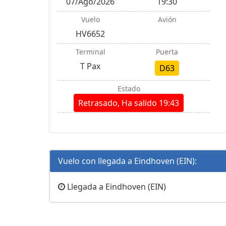
07/Ago/2026
19:30
Vuelo
Avión
HV6652
Terminal
Puerta
T Pax
D63
Estado
Retrasado, Ha salido 19:43
Vuelo con llegada a Eindhoven (EIN):
Llegada a Eindhoven (EIN)