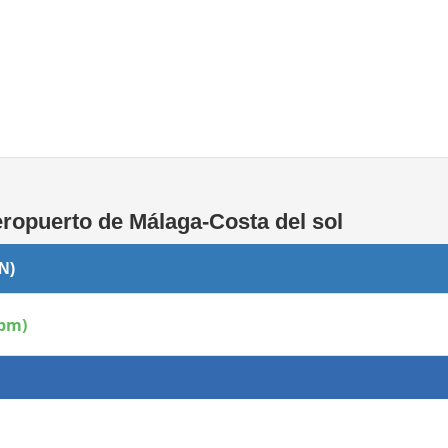
Áreas WiFi / Internet
eropuerto de Málaga-Costa del sol
N)
 pm)