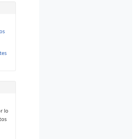
os
tes
r lo
tos