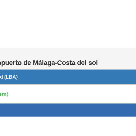
Áreas WiFi / Internet
opuerto de Málaga-Costa del sol
rd (LBA)
 am)