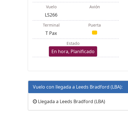
Vuelo
Avión
LS266
Terminal
Puerta
T Pax
Estado
En hora, Planificado
Vuelo con llegada a Leeds Bradford (LBA):
Llegada a Leeds Bradford (LBA)