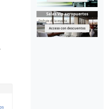
Salas Vip aeropuertos
Disfrute de la espera
Acceso con descuentos
.
os