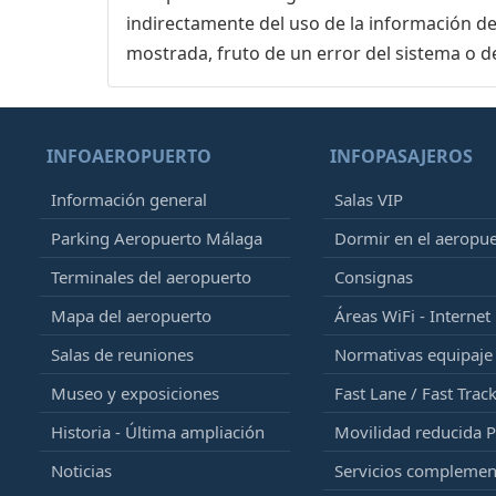
indirectamente del uso de la información de
mostrada, fruto de un error del sistema o d
INFOAEROPUERTO
INFOPASAJEROS
Información general
Salas VIP
Parking Aeropuerto Málaga
Dormir en el aeropu
Terminales del aeropuerto
Consignas
Mapa del aeropuerto
Áreas WiFi - Internet
Salas de reuniones
Normativas equipaj
Museo y exposiciones
Fast Lane / Fast Trac
Historia - Última ampliación
Movilidad reducida 
Noticias
Servicios complemen