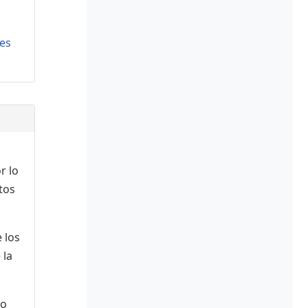
es
r lo
tos
 los
 la
 o