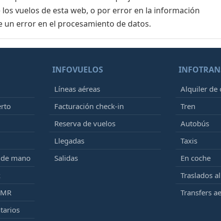
 los vuelos de esta web, o por error en la información
e un error en el procesamiento de datos.
INFOVUELOS
INFOTRAN
Líneas aéreas
Alquiler de
erto
Facturación check-in
Tren
Reserva de vuelos
Autobús
Llegadas
Taxis
e de mano
Salidas
En coche
k
Traslados a
PMR
Transfers a
tarios