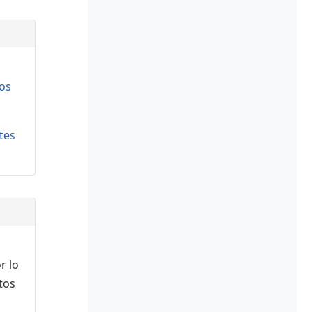
os
tes
r lo
tos