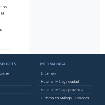
 los
 la
 o
SPORTES
INFOMÁLAGA
 coche
El tiempo
Hotel en Málaga ciudad
Hotel en Málaga provincia
Turismo en Málaga - Entradas