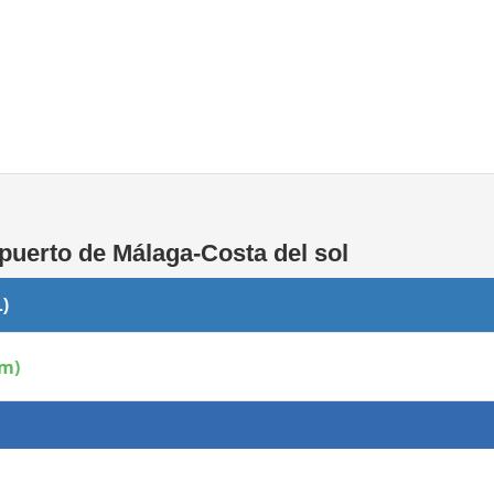
Áreas WiFi / Internet
puerto de Málaga-Costa del sol
L)
pm)