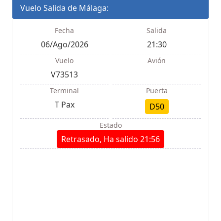
Vuelo Salida de Málaga:
Fecha
Salida
06/Ago/2026
21:30
Vuelo
Avión
V73513
Terminal
Puerta
T Pax
D50
Estado
Retrasado, Ha salido 21:56