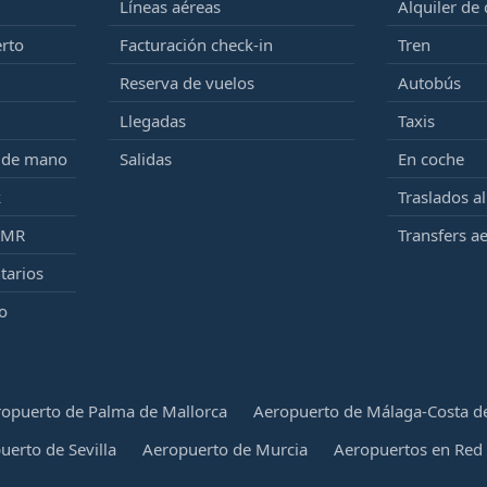
Líneas aéreas
Alquiler de
erto
Facturación check-in
Tren
Reserva de vuelos
Autobús
Llegadas
Taxis
e de mano
Salidas
En coche
k
Traslados a
PMR
Transfers a
tarios
o
opuerto de Palma de Mallorca
Aeropuerto de Málaga-Costa de
uerto de Sevilla
Aeropuerto de Murcia
Aeropuertos en Red