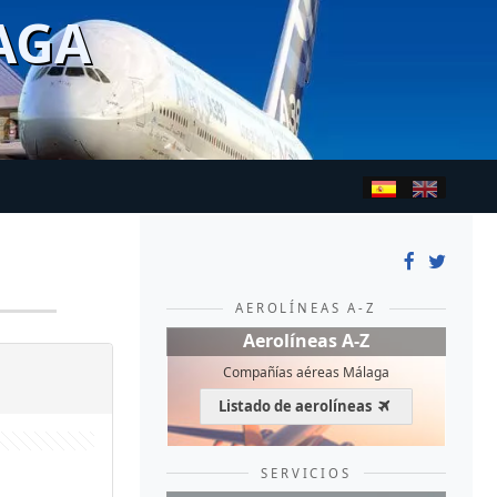
AGA
AEROLÍNEAS A-Z
Aerolíneas A-Z
Compañías aéreas Málaga
Listado de aerolíneas
SERVICIOS