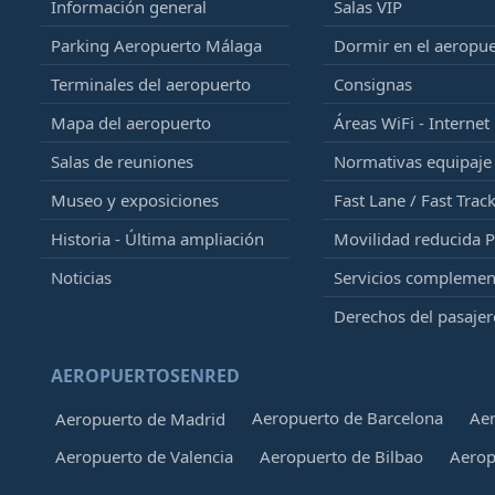
Información general
Salas VIP
Parking Aeropuerto Málaga
Dormir en el aeropu
Terminales del aeropuerto
Consignas
Mapa del aeropuerto
Áreas WiFi - Internet
Salas de reuniones
Normativas equipaj
Museo y exposiciones
Fast Lane / Fast Trac
Historia - Última ampliación
Movilidad reducida 
Noticias
Servicios complemen
Derechos del pasajer
AEROPUERTOSENRED
Aeropuerto de Barcelona
Aer
Aeropuerto de Madrid
Aeropuerto de Valencia
Aeropuerto de Bilbao
Aerop