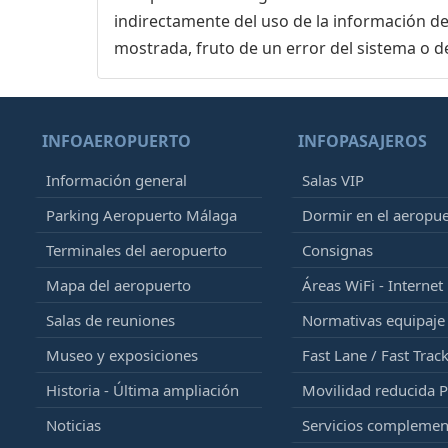
indirectamente del uso de la información de
mostrada, fruto de un error del sistema o d
INFOAEROPUERTO
INFOPASAJEROS
Información general
Salas VIP
Parking Aeropuerto Málaga
Dormir en el aeropu
Terminales del aeropuerto
Consignas
Mapa del aeropuerto
Áreas WiFi - Internet
Salas de reuniones
Normativas equipaj
Museo y exposiciones
Fast Lane / Fast Trac
Historia - Última ampliación
Movilidad reducida 
Noticias
Servicios complemen