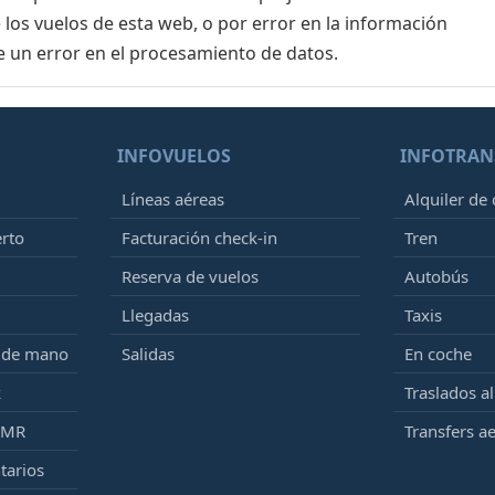
 los vuelos de esta web, o por error en la información
e un error en el procesamiento de datos.
INFOVUELOS
INFOTRAN
Líneas aéreas
Alquiler de
erto
Facturación check-in
Tren
Reserva de vuelos
Autobús
Llegadas
Taxis
e de mano
Salidas
En coche
k
Traslados a
PMR
Transfers a
tarios