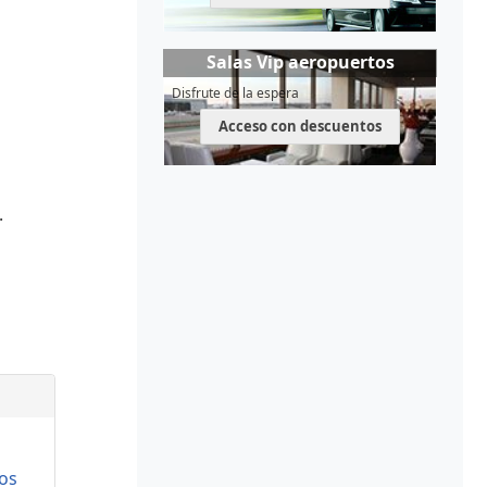
Salas Vip aeropuertos
Disfrute de la espera
Acceso con descuentos
.
os