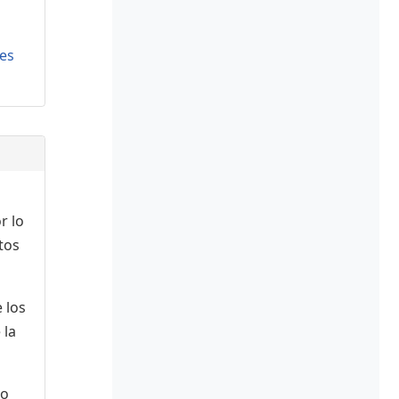
es
r lo
tos
 los
 la
 o