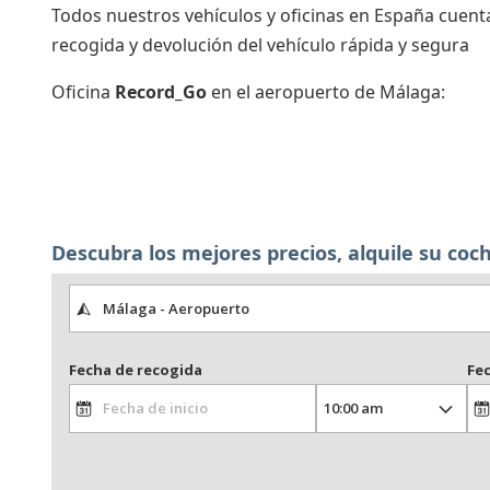
Consignas
Todos nuestros vehículos y oficinas en España cuenta
recogida y devolución del vehículo rápida y segura
Salas de reuniones
Servicios
Oficina
Record_Go
en el aeropuerto de Málaga:
complementarios
Descubra los mejores precios, alquile su coc
Fecha de recogida
Fe