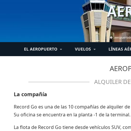
AE
EL AEROPUERTO
VUELOS
LÍNEAS AÉ
EL TIEMPO EN MÁLAGA
TRANSPORTE PÚBLICO
COMPAÑÍAS AÉREAS
AEROPUERTO DE
RESERVAS
TRANSPORTE PRIVA
LLEGADAS / SALID
INSTALACIONES
FACTURACIÓN
HOSTELERÍA
AERO
MÁLAGA
Reserva de vuelos
Listado de aerolíneas
Taxis
El tiempo
Parking Aeropuert
Llegadas
Facturación check-i
Alquiler de coche
Hotel en Málaga
ALQUILER DE
Información general
Málaga
ciudad
Tren
Salidas
En coche
Mapa del aeropuerto
Terminales del
Hotel en Málaga
La compañía
Autobús
aeropuerto
provincia
Museo y exposiciones
Record Go es una de las 10 compañías de alquiler de
Salas VIP
Historia - Última
Su oficina se encuentra en la planta -1 de la terminal.
ampliación
Dormir en el
aeropuerto
La flota de Record Go tiene desde vehículos SUV, com