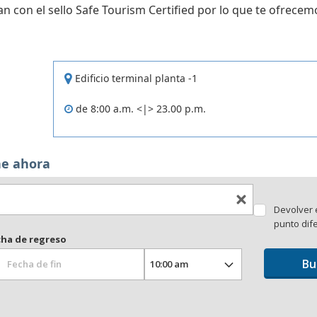
n con el sello Safe Tourism Certified por lo que te ofrece
Áreas WiFi / Internet
Edificio terminal planta -1
de 8:00 a.m. <|> 23.00 p.m.
he ahora
Devolver 
punto dif
cha de regreso
Bu