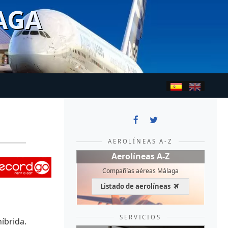
AGA
AEROLÍNEAS A-Z
Aerolíneas A-Z
Compañías aéreas Málaga
Listado de aerolíneas
SERVICIOS
íbrida.